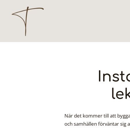
Hoppa
till
innehåll
Inst
le
När det kommer till att bygga
och samhällen förväntar sig at