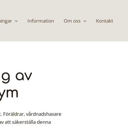
ningar
Information
Om oss
Kontakt
ng av
gym
et. Föräldrar, vårdnadshavare
av att säkerställa denna