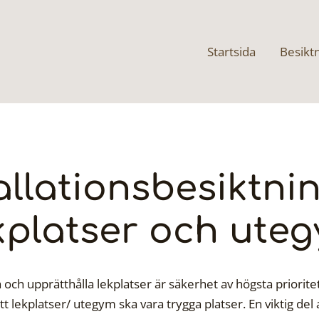
Startsida
Besikt
allationsbesiktni
kplatser och ute
 och upprätthålla lekplatser är säkerhet av högsta priorit
t lekplatser/ utegym ska vara trygga platser. En viktig del 