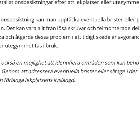
tallationsbesiktningar efter att lekplatser eller utegymme
onsbesiktning kan man upptäcka eventuella brister eller p
 Det kan vara allt från lösa skruvar och felmonterade delar
a och åtgärda dessa problem i ett tidigt skede är avgörand
er utegymmet tas i bruk.
er också en möjlighet att identifiera områden som kan b
. Genom att adressera eventuella brister eller slitage i de
 förlänga lekplatsens livslängd.