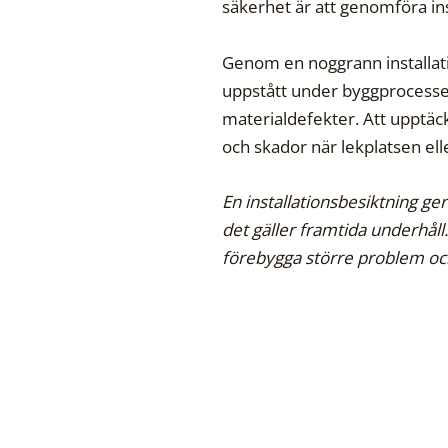
säkerhet är att genomföra ins
Genom en noggrann installati
uppstått under byggprocessen.
materialdefekter. Att upptäck
och skador när lekplatsen ell
En installationsbesiktning g
det gäller framtida underhåll
förebygga större problem och